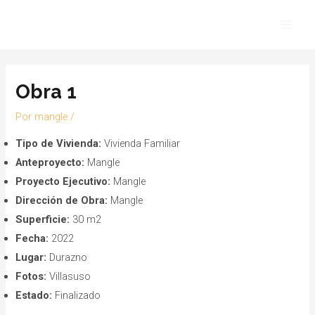
Ir
Navegación
Main
al
de
Men
contenido
entradas
Obra 1
Por
mangle
/
Tipo de Vivienda:
Vivienda Familiar
Anteproyecto:
Mangle
Proyecto Ejecutivo:
Mangle
Dirección de Obra:
Mangle
Superficie:
30 m2
Fecha:
2022
Lugar:
Durazno
Fotos:
Villasuso
Estado:
Finalizado